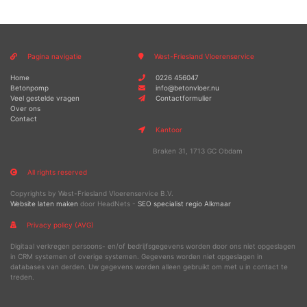
Pagina navigatie
West-Friesland Vloerenservice
Home
0226 456047
Betonpomp
info@betonvloer.nu
Veel gestelde vragen
Contactformulier
Over ons
Contact
Kantoor
Braken 31, 1713 GC Obdam
All rights reserved
Copyrights by West-Friesland Vloerenservice B.V.
Website laten maken
door HeadNets -
SEO specialist regio Alkmaar
Privacy policy (AVG)
Digitaal verkregen persoons- en/of bedrijfsgegevens worden door ons niet opgeslagen
in CRM systemen of overige systemen. Gegevens worden niet opgeslagen in
databases van derden. Uw gegevens worden alleen gebruikt om met u in contact te
treden.