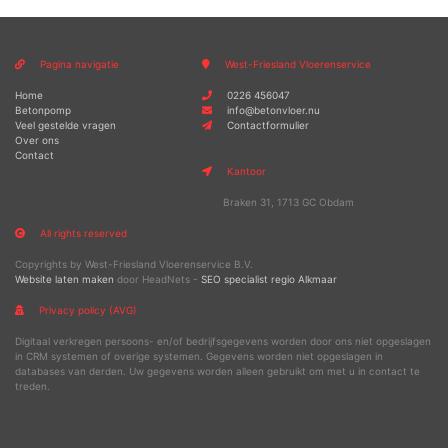
Pagina navigatie
West-Friesland Vloerenservice
Home
0226 456047
Betonpomp
info@betonvloer.nu
Veel gestelde vragen
Contactformulier
Over ons
Contact
Kantoor
Braken 31, 1713 GC Obdam
All rights reserved
Copyrights by West-Friesland Vloerenservice B.V.
Website laten maken
door HeadNets -
SEO specialist regio Alkmaar
Privacy policy (AVG)
Digitaal verkregen persoons- en/of bedrijfsgegevens worden door ons niet opgeslagen
in CRM systemen of overige systemen. Gegevens worden niet opgeslagen in
databases van derden. Uw gegevens worden alleen gebruikt om met u in contact te
treden.